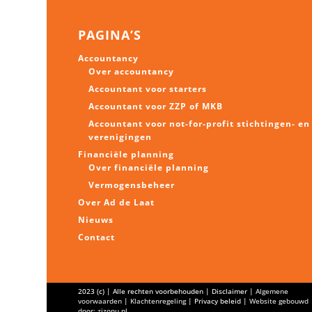
PAGINA’S
Accountancy
Over accountancy
Accountant voor starters
Accountant voor ZZP of MKB
Accountant voor not-for-profit stichtingen- en
verenigingen
Financiële planning
Over financiële planning
Vermogens
beheer
Over Ad de Laat
Nieuws
Contact
2023 (c) | Alle rechten voorbehouden | Disclaimer |
Algemene
voorwaarden
|
Klachtenregeling
| Privacy beleid |
Website gebouwd
door: zizonu.nl