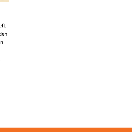
ft,
lden
an
.
0