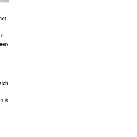
met
an
geen
zich
n is