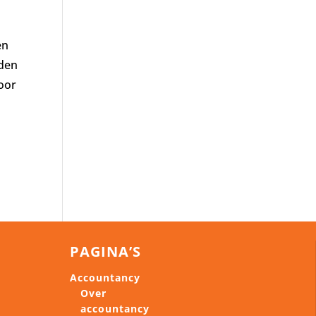
en
rden
oor
PAGINA’S
Accountancy
Over
accountancy