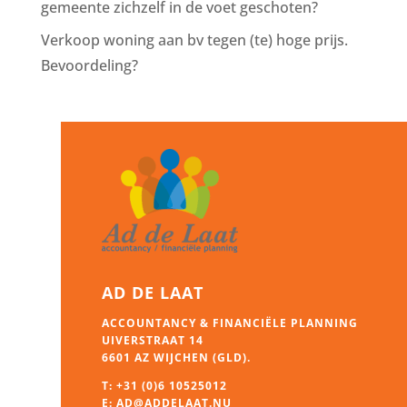
gemeente zichzelf in de voet geschoten?
Verkoop woning aan bv tegen (te) hoge prijs.
Bevoordeling?
AD DE LAAT
ACCOUNTANCY & FINANCIËLE PLANNING
UIVERSTRAAT 14
6601 AZ WIJCHEN (GLD).
T:
+31 (0)6 10525012
E:
AD@ADDELAAT.NU