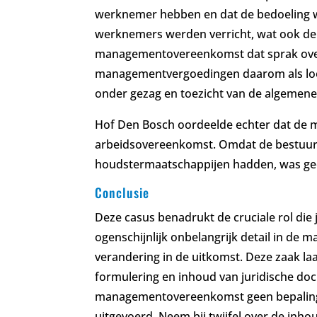
werknemer hebben en dat de bedoeling w
werknemers werden verricht, wat ook de p
managementovereenkomst dat sprak ove
managementvergoedingen daarom als loon
onder gezag en toezicht van de algemen
Hof Den Bosch oordeelde echter dat de 
arbeidsovereenkomst. Omdat de bestuur
houdstermaatschappijen hadden, was geen
Conclusie
Deze casus benadrukt de cruciale rol die 
ogenschijnlijk onbelangrijk detail in de
verandering in de uitkomst. Deze zaak la
formulering en inhoud van juridische do
managementovereenkomst geen bepaling
uitgevoerd. Neem bij twijfel over de i