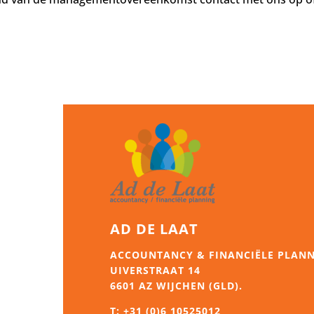
AD DE LAAT
ACCOUNTANCY & FINANCIËLE PLAN
UIVERSTRAAT 14
6601 AZ WIJCHEN (GLD).
T:
+31 (0)6 10525012