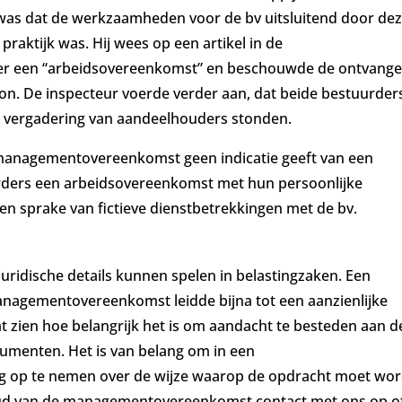
as dat de werkzaamheden voor de bv uitsluitend door de
raktijk was. Hij wees op een artikel in de
r een “arbeidsovereenkomst” en beschouwde de ontvang
. De inspecteur voerde verder aan, dat beide bestuurder
e vergadering van aandeelhouders stonden.
managementovereenkomst geen indicatie geeft van een
ders een arbeidsovereenkomst met hun persoonlijke
 sprake van fictieve dienstbetrekkingen met de bv.
juridische details kunnen spelen in belastingzaken. Een
 managementovereenkomst leidde bijna tot een aanzienlijke
at zien hoe belangrijk het is om aandacht te besteden aan d
cumenten. Het is van belang om in een
 op te nemen over de wijze waarop de opdracht moet wo
nhoud van de managementovereenkomst contact met ons op o