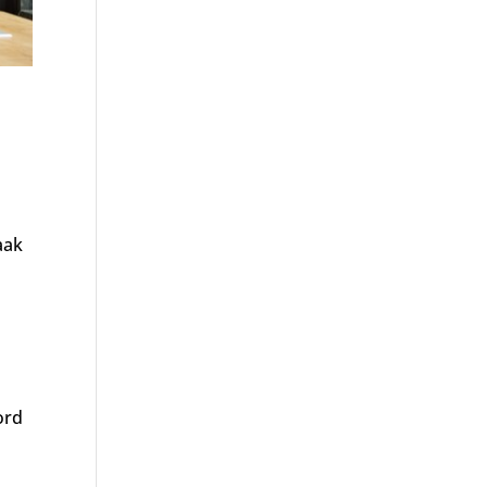
aak
ord