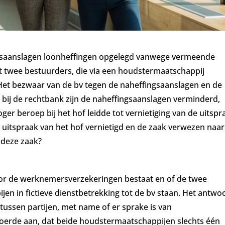
ngsaanslagen loonheffingen opgelegd vanwege vermeende
t twee bestuurders, die via een houdstermaatschappij
Het bezwaar van de bv tegen de naheffingsaanslagen en de
 bij de rechtbank zijn de naheffingsaanslagen verminderd,
er beroep bij het hof leidde tot vernietiging van de uitspr
 uitspraak van het hof vernietigd en de zaak verwezen naar
 deze zaak?
voor de werknemersverzekeringen bestaat en of de twee
n in fictieve dienstbetrekking tot de bv staan. Het antwo
tussen partijen, met name of er sprake is van
oerde aan, dat beide houdstermaatschappijen slechts één