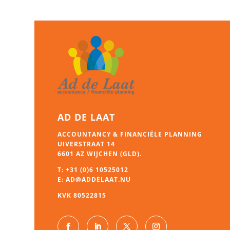
AD DE LAAT
ACCOUNTANCY & FINANCIËLE PLANNING
UIVERSTRAAT 14
6601 AZ WIJCHEN (GLD).
T:
+31 (0)6 10525012
E:
AD@ADDELAAT.NU
KVK 80522815