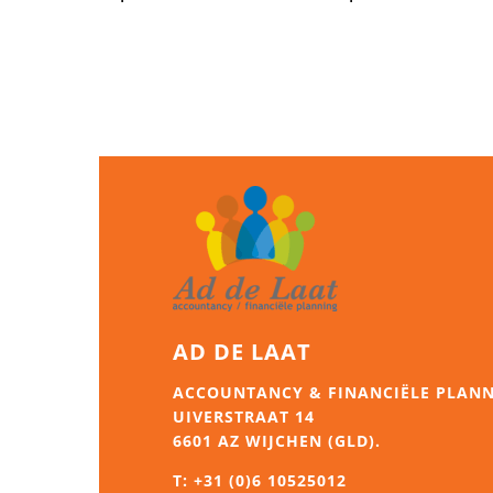
AD DE LAAT
ACCOUNTANCY & FINANCIËLE PLAN
UIVERSTRAAT 14
6601 AZ WIJCHEN (GLD).
T:
+31 (0)6 10525012