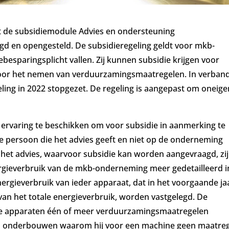
ft de subsidiemodule Advies en ondersteuning
d en opengesteld. De subsidieregeling geldt voor mkb-
besparingsplicht vallen. Zij kunnen subsidie krijgen voor
voor het nemen van verduurzamingsmaatregelen. In verban
eling in 2022 stopgezet. De regeling is aangepast om oneigen
 ervaring te beschikken om voor subsidie in aanmerking te
 persoon die het advies geeft en niet op de onderneming
 het advies, waarvoor subsidie kan worden aangevraagd, zi
rgieverbruik van de mkb-onderneming meer gedetailleerd i
ergieverbruik van ieder apparaat, dat in het voorgaande ja
an het totale energieverbruik, worden vastgelegd. De
ze apparaten één of meer verduurzamingsmaatregelen
 hij onderbouwen waarom hij voor een machine geen maatre