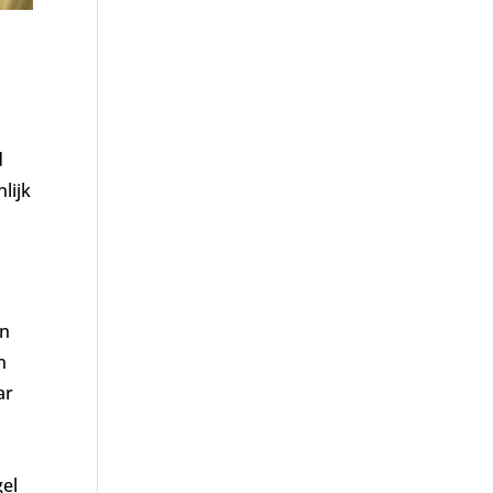
d
lijk
jn
n
ar
gel