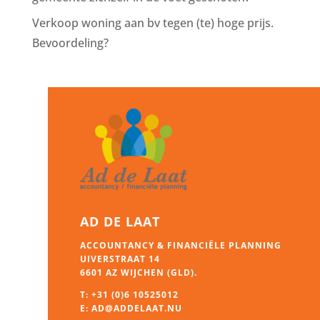
Verkoop woning aan bv tegen (te) hoge prijs.
Bevoordeling?
AD DE LAAT
ACCOUNTANCY & FINANCIËLE PLANNING
UIVERSTRAAT 14
6601 AZ WIJCHEN (GLD).
T:
+31 (0)6 10525012
E:
AD@ADDELAAT.NU