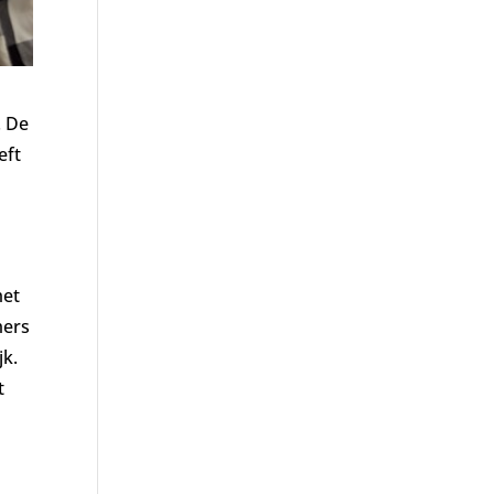
. De
eft
met
mers
jk.
t