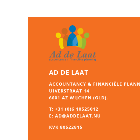
AD DE LAAT
ACCOUNTANCY & FINANCIËLE PLAN
UIVERSTRAAT 14
6601 AZ WIJCHEN (GLD).
T:
+31 (0)6 10525012
E:
AD@ADDELAAT.NU
KVK 80522815